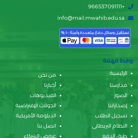
+966537091111
info@mail.mwahib.edu.sa
روابط مهمة
الرئيسية
من نحن
مدارسنا
أخبارنا
الصور
الفيديوهات
إصداراتنا
الجولات الإفتراضية
تسجيل الطلاب
الدبلومة الأمريكية
النظام البريطاني
اتصل بنا
طرق الدفع
عروض الشركاء