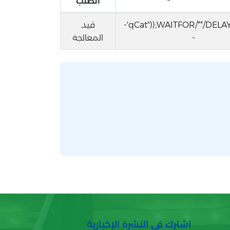
الطلب
qCat"));WAITFOR/**/DELAY/**/'0:0:5'-
قيد
-
المعالجة
اشترك في النشرة الإخبارية