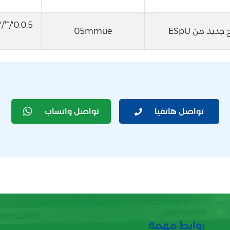
 جديد من ESpU
05mmue
تواصل هاتفيا
تواصل واتساب
روابط مهمة