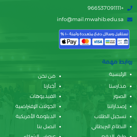
+966537091111
info@mail.mwahib.edu.sa
روابط مهمة
الرئيسية
من نحن
مدارسنا
أخبارنا
الصور
الفيديوهات
إصداراتنا
الجولات الإفتراضية
تسجيل الطلاب
الدبلومة الأمريكية
النظام البريطاني
اتصل بنا
طرق الدفع
عروض الشركاء