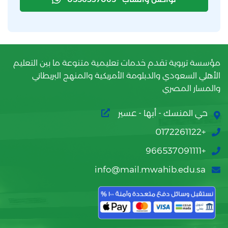
مؤسسة تربوية تقدم خدمات تعليمية متنوعة ما بين التعليم
الأهلي السعودي والدبلومة الأمريكية والمنهج البريطاني
والمسار المصري
حي المنسك - أبها - عسير
+0172261122
+966537091111
info@mail.mwahib.edu.sa