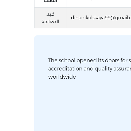
الطلب
قيد
dinanikolskaya99@gmail
المعالجة
The school opened its doors for s
accreditation and quality assura
worldwide