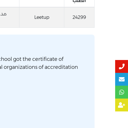
الطلب
مدا
Leetup
24299
hool got the certificate of
l organizations of accreditation