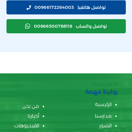
تواصل هاتفيا
00966172264003
تواصل واتساب
00966500788118
روابط مهمة
الرئيسية
من نحن
مدارسنا
أخبارنا
الصور
الفيديوهات