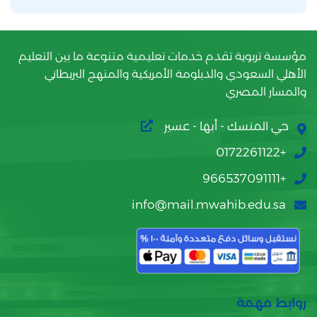
مؤسسة تربوية تقدم خدمات تعليمية متنوعة ما بين التعليم
الأهلي السعودي والدبلومة الأمريكية والمنهج البريطاني
والمسار المصري
حي المنسك - أبها - عسير
+0172261122
+966537091111
info@mail.mwahib.edu.sa
روابط مهمة