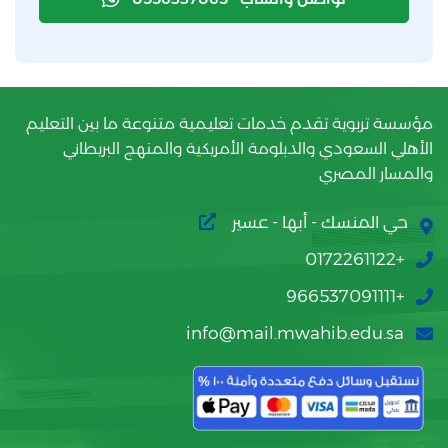
مؤسسة تربوية تقدم خدمات تعليمية متنوعة ما بين التعليم
الأهلي السعودي والدبلومة الأمريكية والمنهج البريطاني
والمسار المصري
حي المنسك - أبها - عسير
+0172261122
+966537091111
info@mail.mwahib.edu.sa