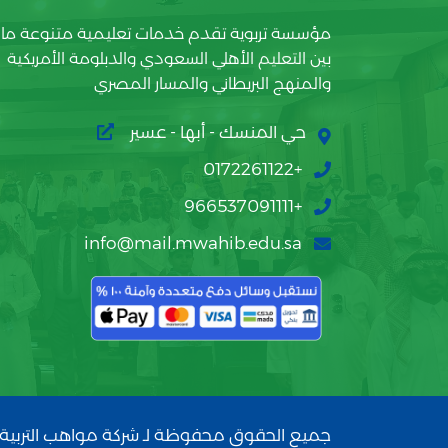
مؤسسة تربوية تقدم خدمات تعليمية متنوعة ما
بين التعليم الأهلي السعودي والدبلومة الأمريكية
والمنهج البريطاني والمسار المصري
حي المنسك - أبها - عسير
+0172261122
+966537091111
info@mail.mwahib.edu.sa
جميع الحقوق محفوظة لـ شركة مواهب التربية 2026