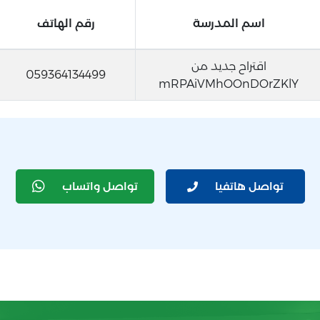
اسم المدرسة
رقم الهاتف
اقتراح جديد من
059364134499
mRPAiVMhOOnDOrZKlY
تواصل هاتفيا
تواصل واتساب