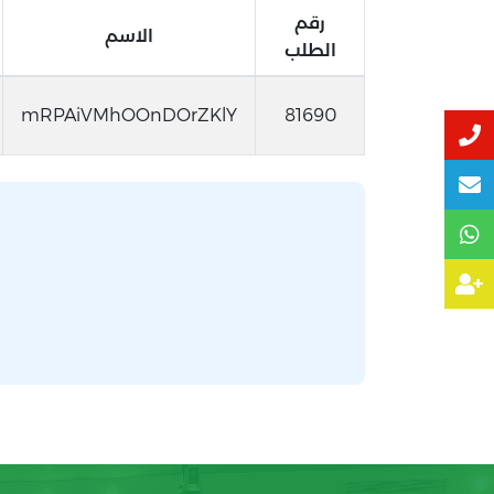
رقم
الاسم
الطلب
mRPAiVMhOOnDOrZKlY
81690