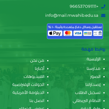
+966537091111
info@mail.mwahib.edu.sa
روابط مهمة
الرئيسية
من نحن
مدارسنا
أخبارنا
الصور
الفيديوهات
إصداراتنا
الجولات الإفتراضية
تسجيل الطلاب
الدبلومة الأمريكية
النظام البريطاني
اتصل بنا
طرق الدفع
عروض الشركاء