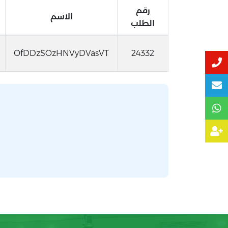
رقم
الاسم
الطلب
OfDDzSOzHNVyDVasVT
24332