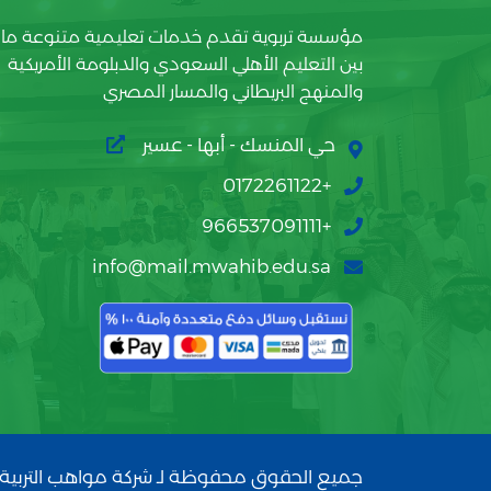
مؤسسة تربوية تقدم خدمات تعليمية متنوعة ما
بين التعليم الأهلي السعودي والدبلومة الأمريكية
والمنهج البريطاني والمسار المصري
حي المنسك - أبها - عسير
+0172261122
+966537091111
info@mail.mwahib.edu.sa
جميع الحقوق محفوظة لـ شركة مواهب التربية 2026