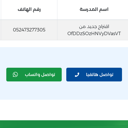
اسم المدرسة
رقم الهاتف
اقتراح جديد من
052473277305
OfDDzSOzHNVyDVasVT
تواصل هاتفيا
تواصل واتساب