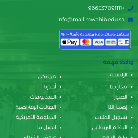
+966537091111
info@mail.mwahib.edu.sa
روابط مهمة
الرئيسية
من نحن
مدارسنا
أخبارنا
الصور
الفيديوهات
إصداراتنا
الجولات الإفتراضية
تسجيل الطلاب
الدبلومة الأمريكية
النظام البريطاني
اتصل بنا
طرق الدفع
عروض الشركاء