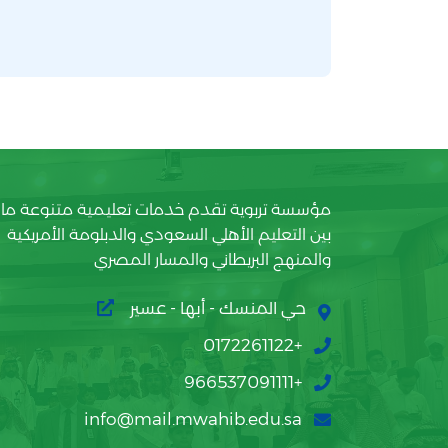
مؤسسة تربوية تقدم خدمات تعليمية متنوعة ما
بين التعليم الأهلي السعودي والدبلومة الأمريكية
والمنهج البريطاني والمسار المصري
حي المنسك - أبها - عسير
+0172261122
+966537091111
info@mail.mwahib.edu.sa