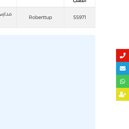
الطلب
مدارس 
Roberttup
55971