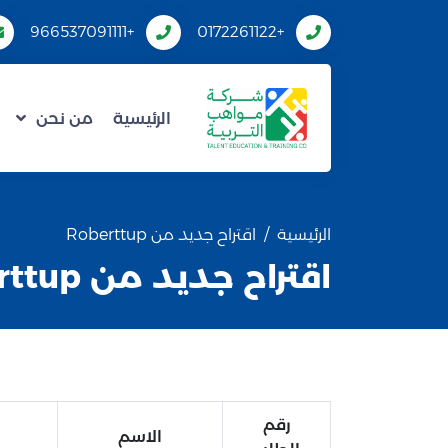
+966537091111
+0172261122
الرئيسية
من نحن
الرئيسية
اقتراح جديد من Roberttup
اقتراح جديد من Roberttup
رقم
الاسم