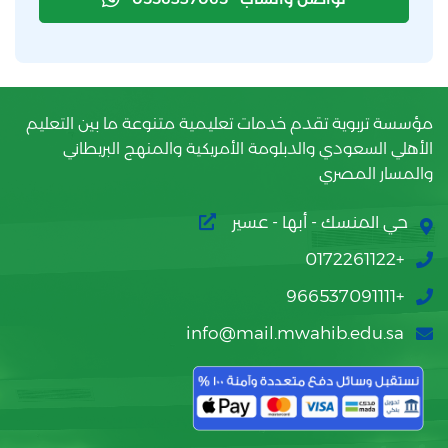
مؤسسة تربوية تقدم خدمات تعليمية متنوعة ما بين التعليم
الأهلي السعودي والدبلومة الأمريكية والمنهج البريطاني
والمسار المصري
حي المنسك - أبها - عسير
+0172261122
+966537091111
info@mail.mwahib.edu.sa