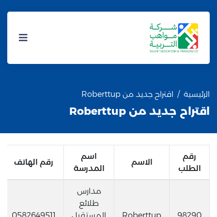
الرئيسية
اقتراح جديد من Roberttup
اقتراح جديد من Roberttup
رقم
اسم
الاسم
رقم الهاتف
الطلب
المدرسة
مدارس
طلائع
98290
Roberttup
المستقبل
0582649511