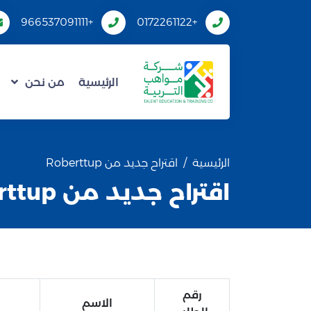
+966537091111
+0172261122
الرئيسية
من نحن
الرئيسية
اقتراح جديد من Roberttup
اقتراح جديد من Roberttup
رقم
الاسم