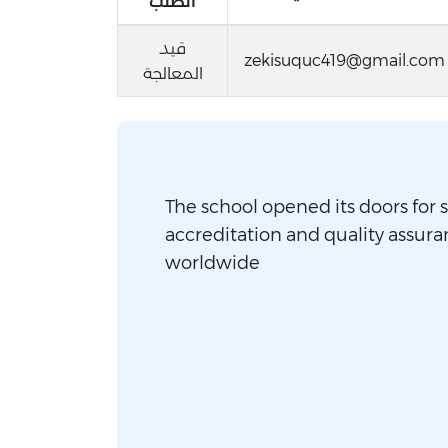
الطلب
قيد
zekisuquc419@gmail.com
المعالجة
The school opened its doors for s
accreditation and quality assura
worldwide