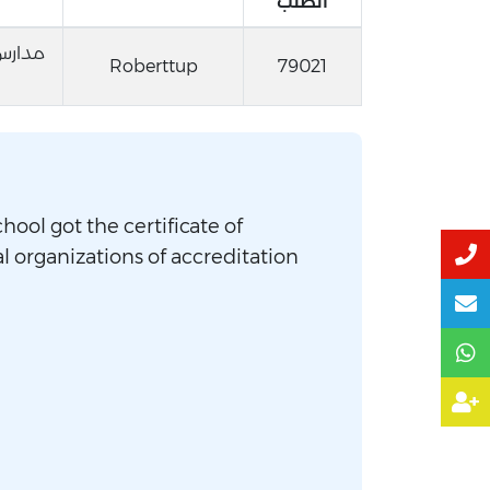
الطلب
مدارس 
Roberttup
79021
hool got the certificate of
l organizations of accreditation