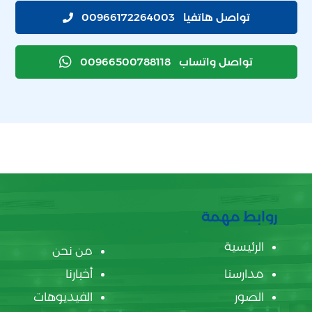
تواصل هاتفيا
00966172264003
تواصل واتساب
00966500788118
روابط مهمة
الرئيسية
من نحن
مدارسنا
أخبارنا
الصور
الفيديوهات