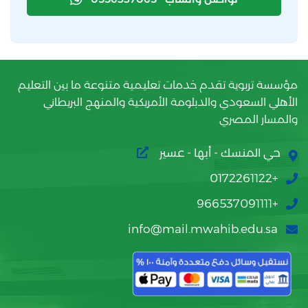
مؤسسة تربوية تقدم خدمات تعليمية متنوعة ما بين التعليم
الأهلي السعودي والدبلومة الأمريكية والمنهج البريطاني
والمسار المصري
حي المنسك - أبها - عسير
+0172261122
+966537091111
info@mail.mwahib.edu.sa