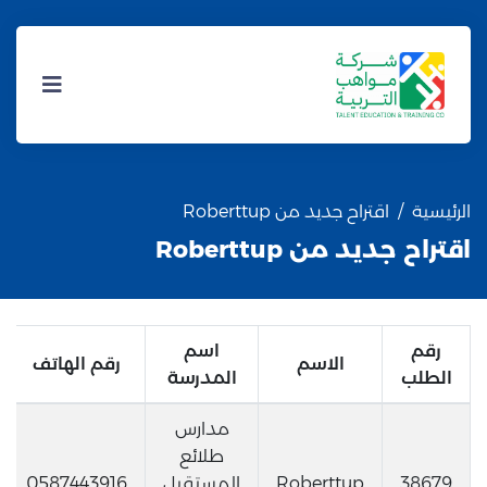
الرئيسية
اقتراح جديد من Roberttup
اقتراح جديد من Roberttup
رقم
اسم
الاسم
رقم الهاتف
الطلب
المدرسة
مدارس
طلائع
38679
Roberttup
المستقبل
0587443916