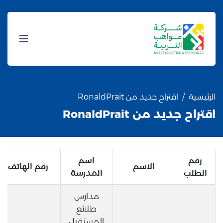
الرئيسية
اقتراح جديد من RonaldPrait
اقتراح جديد من RonaldPrait
رقم
اسم
الاسم
رقم الهاتف
الطلب
المدرسة
مدارس
طلائع
المستقبل