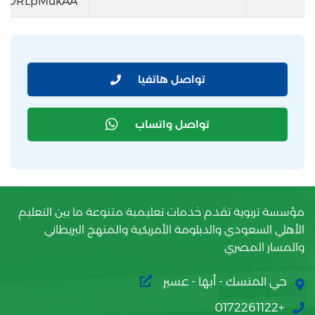
sHDRLpMukAA
تواصل هاتفيا
تواصل واتساب
مؤسسة تربوية تقدم خدمات تعليمية متنوعة ما بين التعليم
الأهلي السعودي والدبلومة الأمريكية والمنهج البريطاني
والمسار المصري
حي المنسك - أبها - عسير
+0172261122