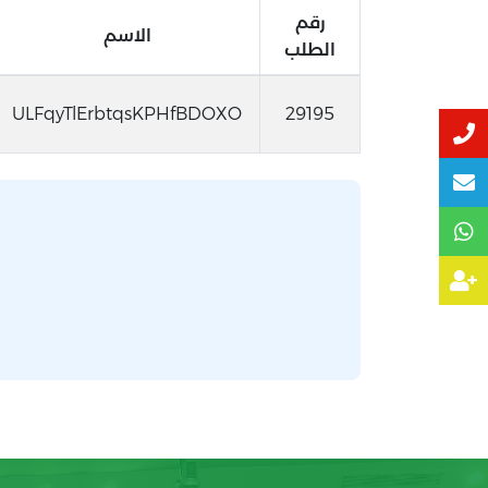
رقم
الاسم
الطلب
ULFqyTlErbtqsKPHfBDOXO
29195