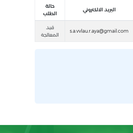
حالة
البريد الالكتروني
الطلب
قيد
s.a.vvlau.r.aya@gmail.com
المعالجة