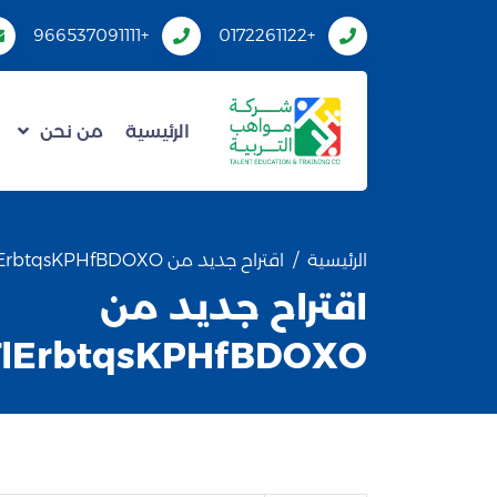
+966537091111
+0172261122
الرئيسية
من نحن
الرئيسية
اقتراح جديد من ULFqyTlErbtqsKPHfBDOXO
اقتراح جديد من
TlErbtqsKPHfBDOXO