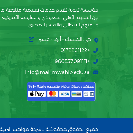
مؤسسة تربوية تقدم خدمات تعليمية متنوعة ما
بين التعليم الأهلي السعودي والدبلومة الأمريكية
والمنهج البريطاني والمسار المصري
حي المنسك - أبها - عسير
+0172261122
+966537091111
info@mail.mwahib.edu.sa
جميع الحقوق محفوظة لـ شركة مواهب التربية 2026