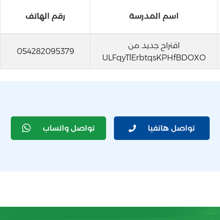
اسم المدرسة
رقم الهاتف
اقتراح جديد من
054282095379
ULFqyTlErbtqsKPHfBDOXO
تواصل هاتفيا
تواصل واتساب