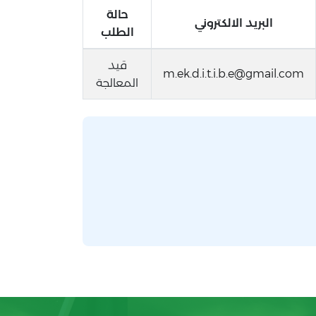
حالة
البريد الالكتروني
الطلب
قيد
m.ek.d.i.t.i.b.e@gmail.com
المعالجة