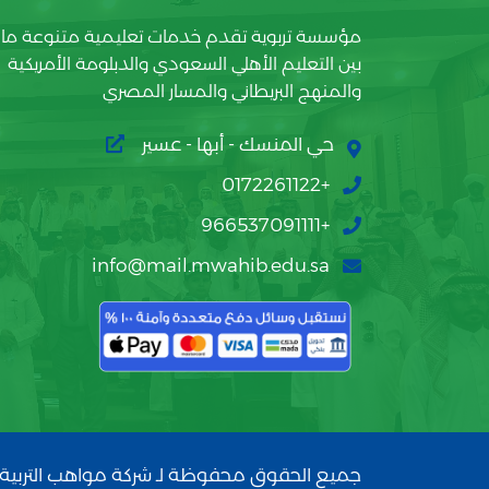
مؤسسة تربوية تقدم خدمات تعليمية متنوعة ما
بين التعليم الأهلي السعودي والدبلومة الأمريكية
والمنهج البريطاني والمسار المصري
حي المنسك - أبها - عسير
+0172261122
+966537091111
info@mail.mwahib.edu.sa
جميع الحقوق محفوظة لـ شركة مواهب التربية 2026