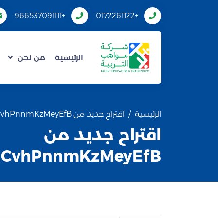
+966537091111
+0172261122
الرئيسية
من نحن
الرئيسية
اقتراح جديد من VAZZJSECvhPnnmKzMeyEfB
اقتراح جديد من
ECvhPnnmKzMeyEfB