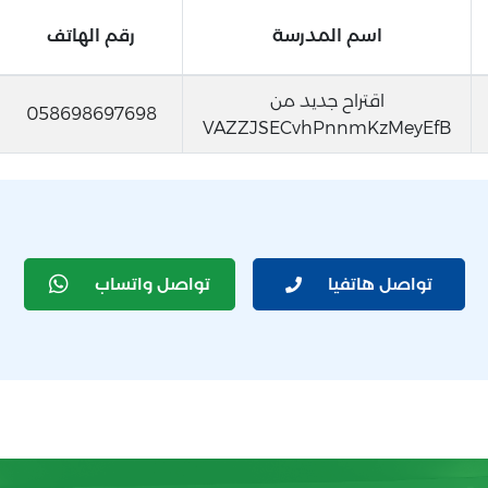
اسم المدرسة
رقم الهاتف
اقتراح جديد من
058698697698
VAZZJSECvhPnnmKzMeyEfB
تواصل هاتفيا
تواصل واتساب