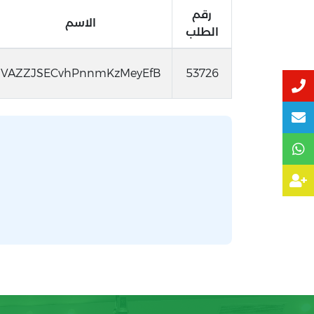
رقم
الاسم
الطلب
VAZZJSECvhPnnmKzMeyEfB
53726