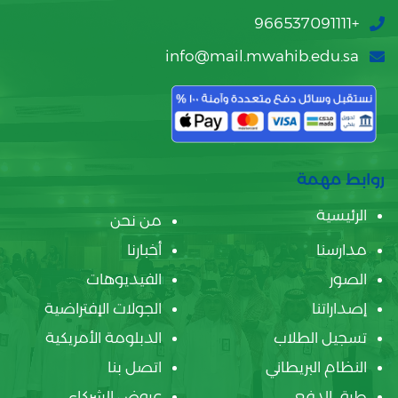
+966537091111
info@mail.mwahib.edu.sa
روابط مهمة
الرئيسية
من نحن
مدارسنا
أخبارنا
الصور
الفيديوهات
إصداراتنا
الجولات الإفتراضية
تسجيل الطلاب
الدبلومة الأمريكية
النظام البريطاني
اتصل بنا
طرق الدفع
عروض الشركاء