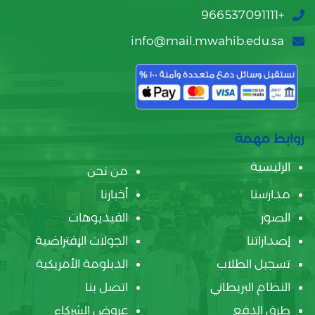
+966537091111
info@mail.mwahib.edu.sa
روابط مهمة
الرئيسية
من نحن
مدارسنا
أخبارنا
الصور
الفيديوهات
إصداراتنا
الجولات الإفتراضية
تسجيل الطلاب
الدبلومة الأمريكية
النظام البريطاني
اتصل بنا
طرق الدفع
عروض الشركاء