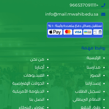
+966537091111
info@mail.mwahib.edu.sa
روابط مهمة
الرئيسية
من نحن
مدارسنا
أخبارنا
الصور
الفيديوهات
إصداراتنا
الجولات الإفتراضية
تسجيل الطلاب
الدبلومة الأمريكية
النظام البريطاني
اتصل بنا
طرق الدفع
عروض الشركاء