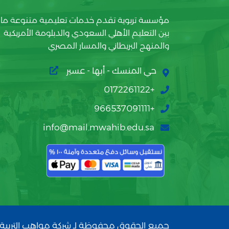
مؤسسة تربوية تقدم خدمات تعليمية متنوعة ما
بين التعليم الأهلي السعودي والدبلومة الأمريكية
والمنهج البريطاني والمسار المصري
حي المنسك - أبها - عسير
+0172261122
+966537091111
info@mail.mwahib.edu.sa
جميع الحقوق محفوظة لـ شركة مواهب التربية 2026