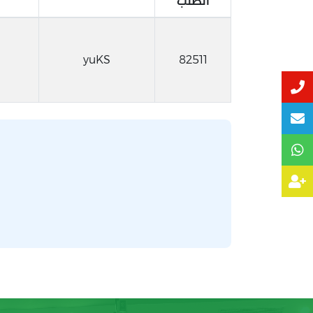
الطلب
yuKS
82511