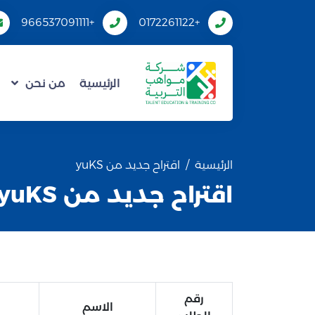
+966537091111
+0172261122
الرئيسية
من نحن
الرئيسية
اقتراح جديد من yuKS
اقتراح جديد من yuKS
رقم
الاسم