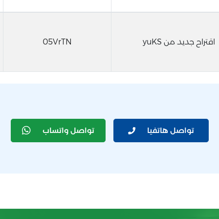
اقتراح جديد من yuKS
05VrTN
تواصل هاتفيا
تواصل واتساب