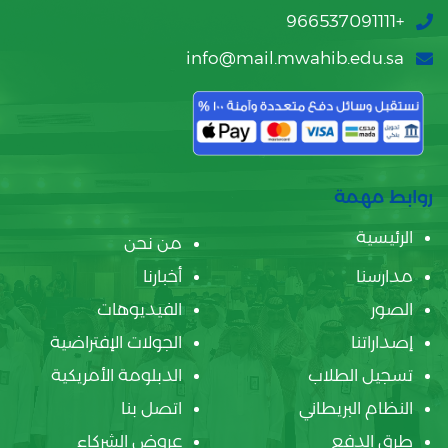
+966537091111
info@mail.mwahib.edu.sa
روابط مهمة
الرئيسية
من نحن
مدارسنا
أخبارنا
الصور
الفيديوهات
إصداراتنا
الجولات الإفتراضية
تسجيل الطلاب
الدبلومة الأمريكية
النظام البريطاني
اتصل بنا
طرق الدفع
عروض الشركاء