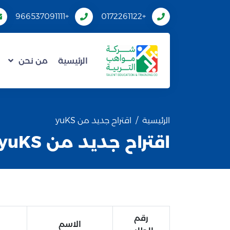
+966537091111
+0172261122
الرئيسية
من نحن
الرئيسية
اقتراح جديد من yuKS
اقتراح جديد من yuKS
رقم
الاسم