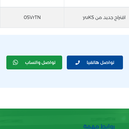
اقتراح جديد من yuKS
05VrTN
تواصل هاتفيا
تواصل واتساب
روابط مهمة