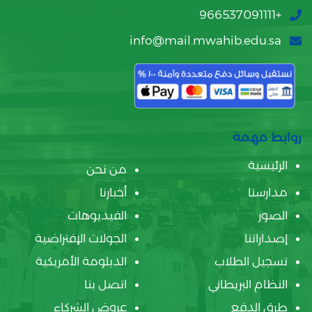
+966537091111
info@mail.mwahib.edu.sa
روابط مهمة
الرئيسية
من نحن
مدارسنا
أخبارنا
الصور
الفيديوهات
إصداراتنا
الجولات الإفتراضية
تسجيل الطلاب
الدبلومة الأمريكية
النظام البريطاني
اتصل بنا
طرق الدفع
عروض الشركاء