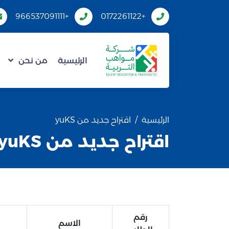
+966537091111
+0172261122
الرئيسية
من نحن
الرئيسية
اقتراح جديد من yuKS
اقتراح جديد من yuKS
رقم
الاسم