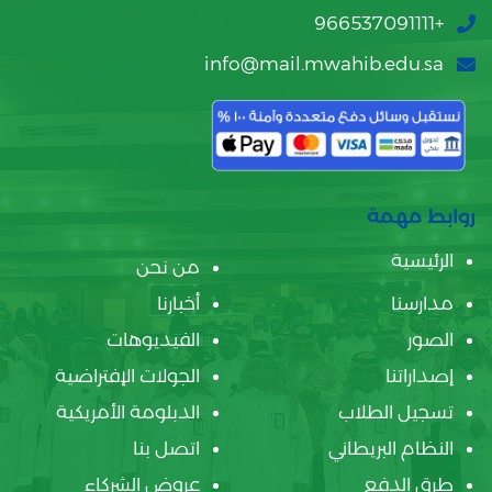
+966537091111
info@mail.mwahib.edu.sa
روابط مهمة
الرئيسية
من نحن
مدارسنا
أخبارنا
الصور
الفيديوهات
إصداراتنا
الجولات الإفتراضية
تسجيل الطلاب
الدبلومة الأمريكية
النظام البريطاني
اتصل بنا
طرق الدفع
عروض الشركاء