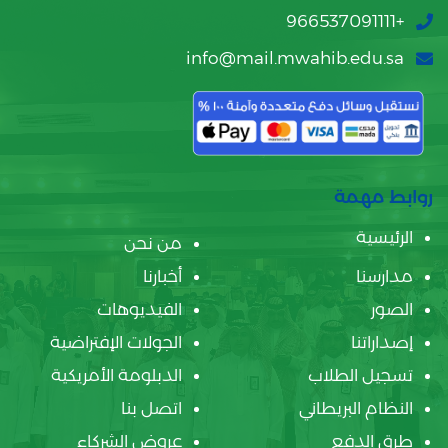
+966537091111
info@mail.mwahib.edu.sa
روابط مهمة
الرئيسية
من نحن
مدارسنا
أخبارنا
الصور
الفيديوهات
إصداراتنا
الجولات الإفتراضية
تسجيل الطلاب
الدبلومة الأمريكية
النظام البريطاني
اتصل بنا
طرق الدفع
عروض الشركاء