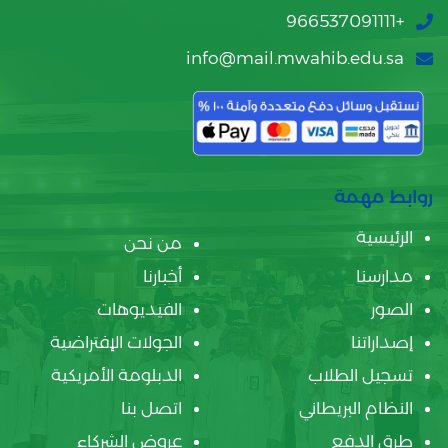
+966537091111
info@mail.mwahib.edu.sa
روابط مهمة
الرئيسية
من نحن
مدارسنا
أخبارنا
الصور
الفيديوهات
إصداراتنا
الجولات الإفتراضية
تسجيل الطلاب
الدبلومة الأمريكية
النظام البريطاني
اتصل بنا
طرق الدفع
عروض الشركاء