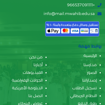
+966537091111
info@mail.mwahib.edu.sa
روابط مهمة
الرئيسية
من نحن
مدارسنا
أخبارنا
الصور
الفيديوهات
إصداراتنا
الجولات الإفتراضية
تسجيل الطلاب
الدبلومة الأمريكية
النظام البريطاني
اتصل بنا
طرق الدفع
عروض الشركاء