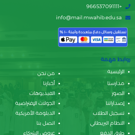
+966537091111
info@mail.mwahib.edu.sa
روابط مهمة
الرئيسية
من نحن
مدارسنا
أخبارنا
الصور
الفيديوهات
إصداراتنا
الجولات الإفتراضية
تسجيل الطلاب
الدبلومة الأمريكية
النظام البريطاني
اتصل بنا
طرق الدفع
عروض الشركاء