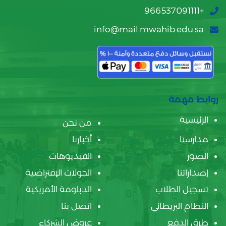
+966537091111
info@mail.mwahib.edu.sa
روابط مهمة
الرئيسية
من نحن
مدارسنا
أخبارنا
الصور
الفيديوهات
إصداراتنا
الجولات الإفتراضية
تسجيل الطلاب
الدبلومة الأمريكية
النظام البريطاني
اتصل بنا
طرق الدفع
عروض الشركاء