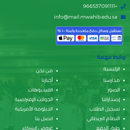
+966537091111
info@mail.mwahib.edu.sa
روابط مهمة
الرئيسية
من نحن
مدارسنا
أخبارنا
الصور
الفيديوهات
إصداراتنا
الجولات الإفتراضية
تسجيل الطلاب
الدبلومة الأمريكية
النظام البريطاني
اتصل بنا
طرق الدفع
عروض الشركاء