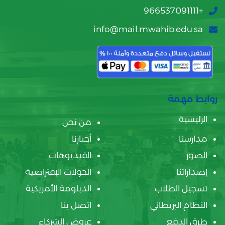
+966537091111
info@mail.mwahib.edu.sa
روابط مهمة
الرئيسية
من نحن
مدارسنا
أخبارنا
الصور
الفيديوهات
إصداراتنا
الجولات الإفتراضية
تسجيل الطلاب
الدبلومة الأمريكية
النظام البريطاني
اتصل بنا
طرق الدفع
عروض الشركاء