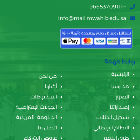
+966537091111
info@mail.mwahib.edu.sa
روابط مهمة
الرئيسية
من نحن
مدارسنا
أخبارنا
الصور
الفيديوهات
إصداراتنا
الجولات الإفتراضية
تسجيل الطلاب
الدبلومة الأمريكية
النظام البريطاني
اتصل بنا
طرق الدفع
عروض الشركاء