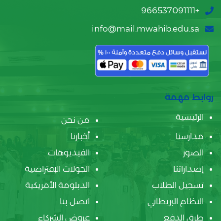
+966537091111
info@mail.mwahib.edu.sa
روابط مهمة
الرئيسية
من نحن
مدارسنا
أخبارنا
الصور
الفيديوهات
إصداراتنا
الجولات الإفتراضية
تسجيل الطلاب
الدبلومة الأمريكية
النظام البريطاني
اتصل بنا
طرق الدفع
عروض الشركاء