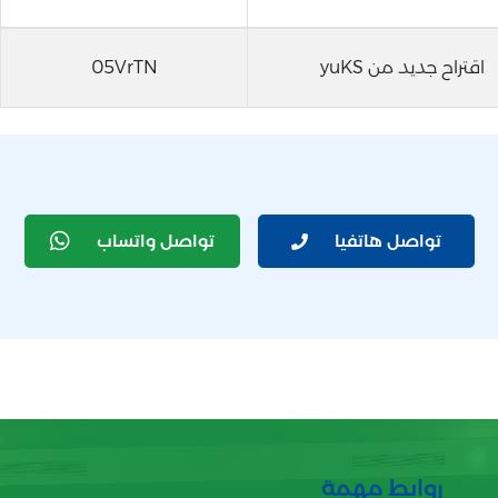
اقتراح جديد من yuKS
05VrTN
تواصل هاتفيا
تواصل واتساب
روابط مهمة