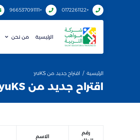
+966537091111
+0172261122
الرئيسية
من نحن
الرئيسية
اقتراح جديد من yuKS
اقتراح جديد من yuKS
رقم
الاسم