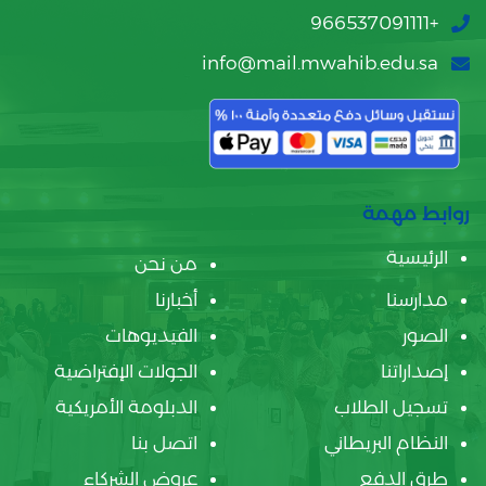
+966537091111
info@mail.mwahib.edu.sa
روابط مهمة
الرئيسية
من نحن
مدارسنا
أخبارنا
الصور
الفيديوهات
إصداراتنا
الجولات الإفتراضية
تسجيل الطلاب
الدبلومة الأمريكية
النظام البريطاني
اتصل بنا
طرق الدفع
عروض الشركاء