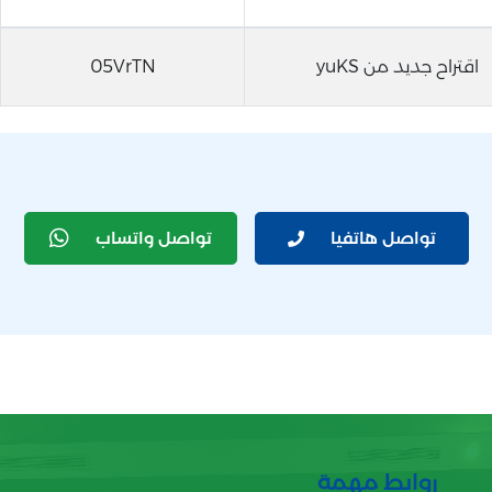
اقتراح جديد من yuKS
05VrTN
تواصل هاتفيا
تواصل واتساب
روابط مهمة