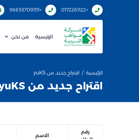
+966537091111
+0172261122
الرئيسية
من نحن
الرئيسية
اقتراح جديد من yuKS
اقتراح جديد من yuKS
رقم
الاسم