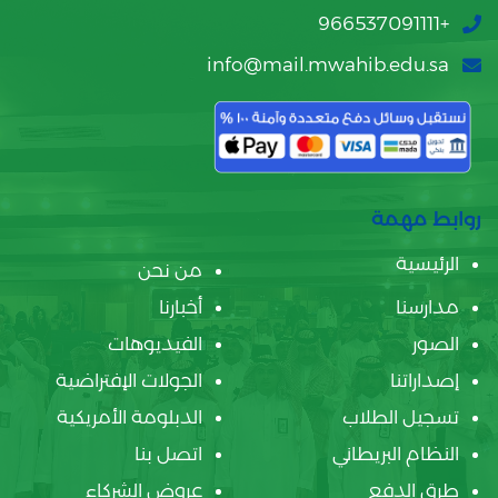
+966537091111
info@mail.mwahib.edu.sa
روابط مهمة
الرئيسية
من نحن
مدارسنا
أخبارنا
الصور
الفيديوهات
إصداراتنا
الجولات الإفتراضية
تسجيل الطلاب
الدبلومة الأمريكية
النظام البريطاني
اتصل بنا
طرق الدفع
عروض الشركاء