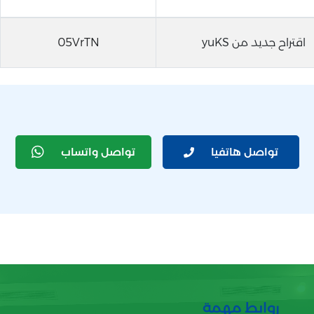
اقتراح جديد من yuKS
05VrTN
تواصل هاتفيا
تواصل واتساب
روابط مهمة