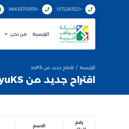
+966537091111
+0172261122
الرئيسية
من نحن
الرئيسية
اقتراح جديد من yuKS
اقتراح جديد من yuKS
رقم
الاسم