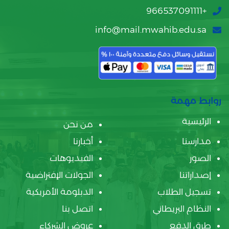
+966537091111
info@mail.mwahib.edu.sa
روابط مهمة
الرئيسية
من نحن
مدارسنا
أخبارنا
الصور
الفيديوهات
إصداراتنا
الجولات الإفتراضية
تسجيل الطلاب
الدبلومة الأمريكية
النظام البريطاني
اتصل بنا
طرق الدفع
عروض الشركاء