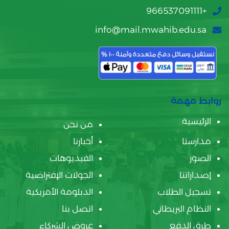
+966537091111
info@mail.mwahib.edu.sa
روابط مهمة
الرئيسية
من نحن
مدارسنا
أخبارنا
الصور
الفيديوهات
إصداراتنا
الجولات الإفتراضية
تسجيل الطلاب
الدبلومة الأمريكية
النظام البريطاني
اتصل بنا
طرق الدفع
عروض الشركاء