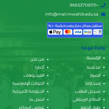
+966537091111
info@mail.mwahib.edu.sa
روابط مهمة
الرئيسية
من نحن
مدارسنا
أخبارنا
الصور
الفيديوهات
إصداراتنا
الجولات الإفتراضية
تسجيل الطلاب
الدبلومة الأمريكية
النظام البريطاني
اتصل بنا
طرق الدفع
عروض الشركاء