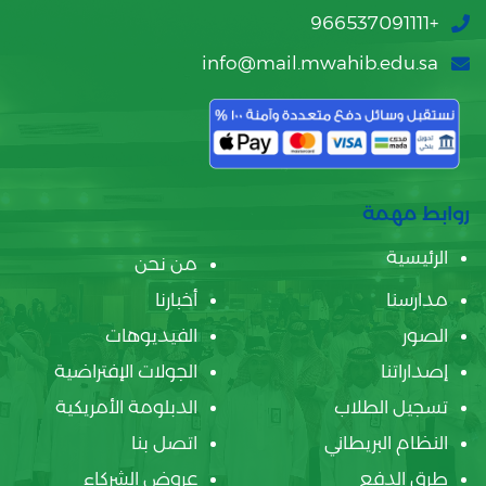
+966537091111
info@mail.mwahib.edu.sa
روابط مهمة
الرئيسية
من نحن
مدارسنا
أخبارنا
الصور
الفيديوهات
إصداراتنا
الجولات الإفتراضية
تسجيل الطلاب
الدبلومة الأمريكية
النظام البريطاني
اتصل بنا
طرق الدفع
عروض الشركاء