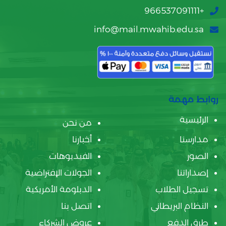
+966537091111
info@mail.mwahib.edu.sa
روابط مهمة
الرئيسية
من نحن
مدارسنا
أخبارنا
الصور
الفيديوهات
إصداراتنا
الجولات الإفتراضية
تسجيل الطلاب
الدبلومة الأمريكية
النظام البريطاني
اتصل بنا
طرق الدفع
عروض الشركاء