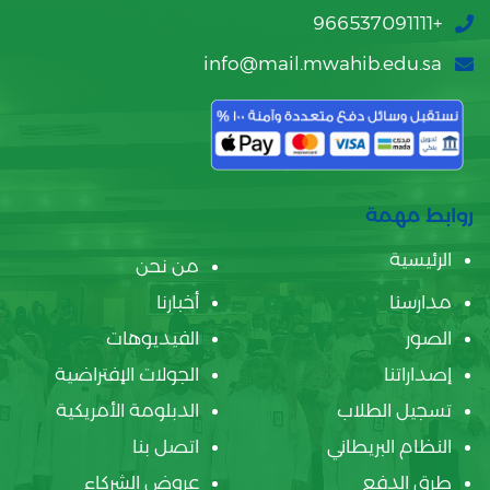
+966537091111
info@mail.mwahib.edu.sa
روابط مهمة
الرئيسية
من نحن
مدارسنا
أخبارنا
الصور
الفيديوهات
إصداراتنا
الجولات الإفتراضية
تسجيل الطلاب
الدبلومة الأمريكية
النظام البريطاني
اتصل بنا
طرق الدفع
عروض الشركاء